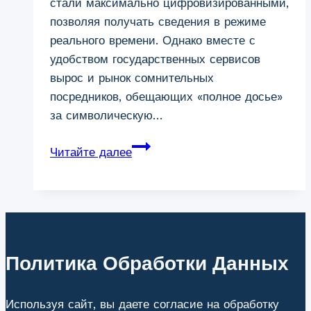
стали максимально цифровизированными,
позволяя получать сведения в режиме
реального времени. Однако вместе с
удобством государственных сервисов
вырос и рынок сомнительных
посредников, обещающих «полное досье»
за символическую…
Проверка
Читайте далее
задолженности
в
Кургане:
способы
контроля
личных
Политика Обработки Данных
финансов
и
Используя сайт, вы даете согласие на обработку