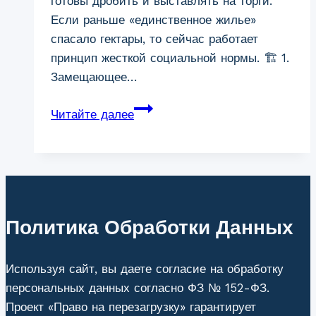
готовы дробить и выставлять на торги.
Если раньше «единственное жилье»
спасало гектары, то сейчас работает
принцип жесткой социальной нормы. 🏗 1.
Замещающее…
Земельный
Читайте далее
участок
при
банкротстве
в
Кургане:
факты
Политика Обработки Данных
и
изменения
Используя сайт, вы даете согласие на обработку
2026
персональных данных согласно ФЗ № 152-ФЗ.
Проект «Право на перезагрузку» гарантирует