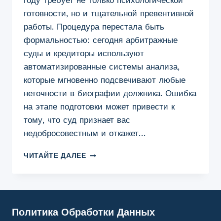
году требует не только психологической
готовности, но и тщательной превентивной
работы. Процедура перестала быть
формальностью: сегодня арбитражные
суды и кредиторы используют
автоматизированные системы анализа,
которые мгновенно подсвечивают любые
неточности в биографии должника. Ошибка
на этапе подготовки может привести к
тому, что суд признает вас
недобросовестным и откажет…
ПОДГОТОВКА
ЧИТАЙТЕ ДАЛЕЕ
К
ПРОЦЕДУРЕ
БАНКРОТСТВА
В
КУРГАНЕ:
Политика Обработки Данных
ОТ