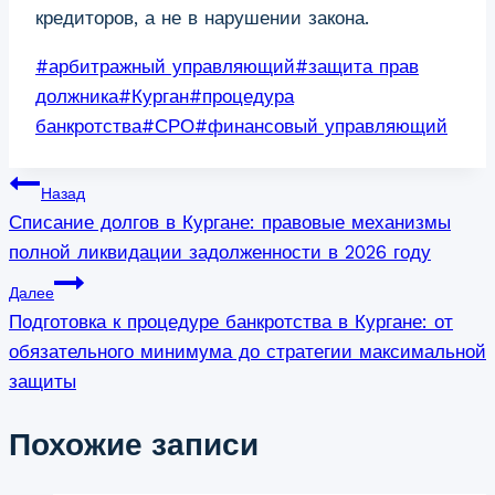
кредиторов, а не в нарушении закона.
Метки
#
арбитражный управляющий
#
защита прав
записи:
должника
#
Курган
#
процедура
банкротства
#
СРО
#
финансовый управляющий
Навигация
Назад
Списание долгов в Кургане: правовые механизмы
по
полной ликвидации задолженности в 2026 году
записям
Далее
Подготовка к процедуре банкротства в Кургане: от
обязательного минимума до стратегии максимальной
защиты
Похожие записи