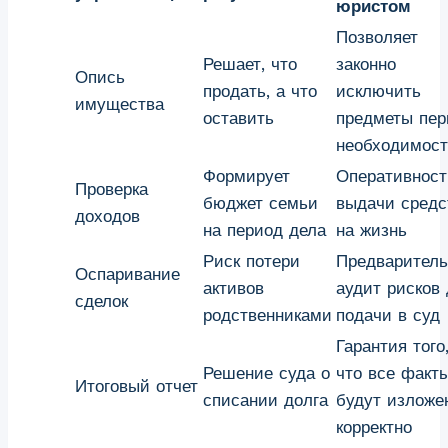
юристом
Позволяет
Решает, что
законно
Опись
продать, а что
исключить
имущества
оставить
предметы пер
необходимос
Формирует
Оперативност
Проверка
бюджет семьи
выдачи средс
доходов
на период дела
на жизнь
Риск потери
Предварител
Оспаривание
активов
аудит рисков 
сделок
родственниками
подачи в суд
Гарантия того
Решение суда о
что все факт
Итоговый отчет
списании долга
будут изложе
корректно