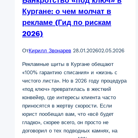
Банкротство «под ключ» в
статус
залогового
Кургане: о чем молчат в
транспорта
рекламе (Гид по рискам
и
2026)
риски
реализации
От
Кирилл Звонарев
28.01.2026
02.05.2026
имущества
Рекламные щиты в Кургане обещают
«100% гарантию списания» и «жизнь с
чистого листа». Но в 2026 году процедура
«под ключ» превратилась в жесткий
конвейер, где интересы клиента часто
приносятся в жертву скорости. Если
юрист пообещал вам, что «всё будет
гладко», скорее всего, он просто не
договорил о тех подводных камнях, на