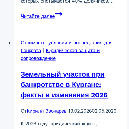
которых спотыкаются 40% должников….
Банкротство
Читайте далее
«под
ключ»
в
Стоимость, условия и последствия для
Кургане:
банкрота
|
Юридическая защита и
о
сопровождение
чем
молчат
Земельный участок при
в
рекламе
банкротстве в Кургане:
(Гид
факты и изменения 2026
по
рискам
От
Кирилл Звонарев
13.02.2026
02.05.2026
2026)
К 2026 году юридический «щит»,