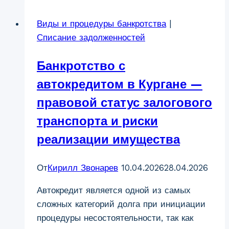
Кургане:
Виды и процедуры банкротства
|
страхи,
Списание задолженностей
мифы
и
Банкротство с
реальность
2026
автокредитом в Кургане —
правовой статус залогового
транспорта и риски
реализации имущества
От
Кирилл Звонарев
10.04.2026
28.04.2026
Автокредит является одной из самых
сложных категорий долга при инициации
процедуры несостоятельности, так как