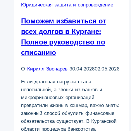
Юридическая защита и сопровождение
от
обязательного
Поможем избавиться от
минимума
до
всех долгов в Кургане:
стратегии
Полное руководство по
максимальной
списанию
защиты
От
Кирилл Звонарев
30.04.2026
02.05.2026
Если долговая нагрузка стала
непосильной, а звонки из банков и
микрофинансовых организаций
превратили жизнь в кошмар, важно знать:
законный способ обнулить финансовые
обязательства существует. В Курганской
области процедура банкротства