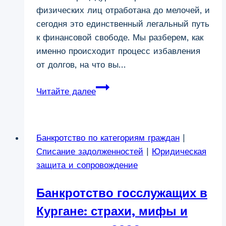
физических лиц отработана до мелочей, и
сегодня это единственный легальный путь
к финансовой свободе. Мы разберем, как
именно происходит процесс избавления
от долгов, на что вы…
Поможем
Читайте далее
избавиться
от
всех
Банкротство по категориям граждан
|
долгов
Списание задолженностей
|
Юридическая
в
защита и сопровождение
Кургане:
Полное
Банкротство госслужащих в
руководство
по
Кургане: страхи, мифы и
списанию